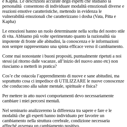
e Kapha. Le descrizioni accurate degli esperti che studiano la
personalità consentono di individuare modalità emozionali diverse e
reazioni emotive caratteristiche, mettendo in evidenza le
vulnerabilità emozionali che caratterizzano i dosha (Vata, Pitta e
Kapha)
Le emozioni hanno un ruolo determinante nella scelta del nostro stile
di vita. Abbiamo più volte sperimentato quanto la razionalità sia
impotente di fronte alle abitudini, la conoscenza e le informazioni
non sempre rappresentano una spinta efficace verso il cambiamento.
Come mai nonostante i buoni propositi, puntualmente ripetuti a noi
stessi (al ritorno dalle vacanze, all’inizio del nuovo anno etc) non
riusciamo a metterli in pratica?
Cos’e che ostacola l’apprendimento di nuove e sane abitudini, ma
soprattutto cosa ci impedisce di UTILIZZARE le nuove conoscenze
che conducono alla salute mentale, spirituale e fisica?
Per mettere in atto nuovi comportamenti devo necessariamente
cambiare i miei percorsi mentali.
Nel seminario analizzeremo la differenza tra sapere e fare e le
modalità che gli esperti hanno individuato per favorire un
cambiamento nella struttura cerebrale, condizione necessaria
affinché avvenga un cambiamento positivo.