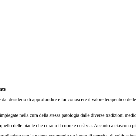
nte
dal desiderio di approfondire e far conoscere il valore terapeutico delle
mpiegate nella cura della stessa patologia dalle diverse tradizioni medi
quello delle piante che curano il cuore e così via. Accanto a ciascuna p
rivilegiato con la natura, scoprendo un luogo di crescita, di coltivazione