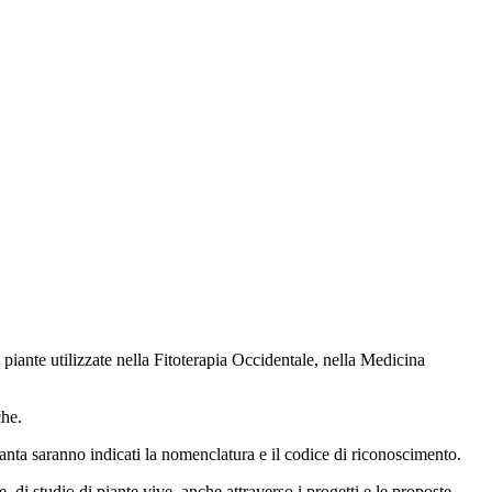
 piante utilizzate nella Fitoterapia Occidentale, nella Medicina
che.
ianta saranno indicati la nomenclatura e il codice di riconoscimento.
, di studio di piante vive, anche attraverso i progetti e le proposte,