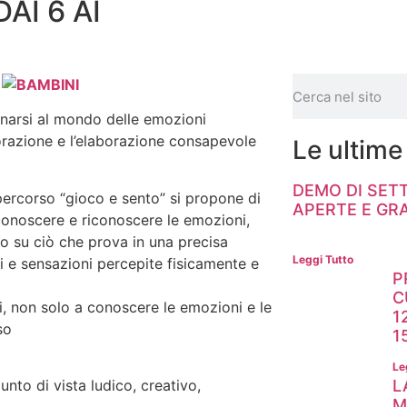
AI 6 AI
cinarsi al mondo delle emozioni
lorazione e l’elaborazione consapevole
Le ultime
DEMO DI SET
 percorso “gioco e sento” si propone di
APERTE E GR
, conoscere e riconoscere le emozioni,
o su ciò che prova in una precisa
Leggi Tutto
i e sensazioni percepite fisicamente e
P
C
i, non solo a conoscere le emozioni e le
1
so
1
Le
L
nto di vista ludico, creativo,
M