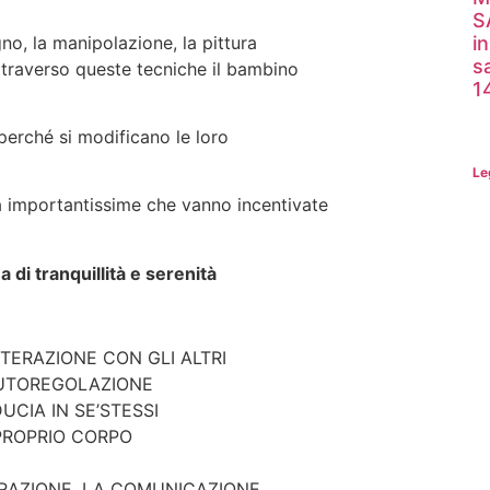
S
gno, la manipolazione, la pittura
i
s
traverso queste tecniche il bambino
1
perché si modificano le loro
Le
tà importantissime che vanno incentivate
 di tranquillità e serenità
TERAZIONE CON GLI ALTRI
AUTOREGOLAZIONE
UCIA IN SE’STESSI
PROPRIO CORPO
LORAZIONE, LA COMUNICAZIONE