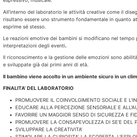
espressivo, musicale.
All’interno del laboratorio le attività creative come il dise
risultano essere uno strumento fondamentale in quanto at
esprime sé stesso.
Le reazioni emotive dei bambini si modificano nel tempo 
interpretazioni degli eventi
.
Il riconoscimento e la gestione delle emozioni sono abili
e sviluppate già dai primi anni di età.
Il bambino viene accolto in un ambiente sicuro in un clima
FINALITA’ DEL LABORATORIO
PROMUOVERE IL COINVOLGIMENTO SOCIALE E L’IN
EDUCARE ALLA PERCEZIONE SENSORIALE E ALL’
FAVORIRE UN MAGGIOR SENSO DI SICUREZZA E FID
PROMUOVERE LA CONSAPEVOLEZZA DI SE’E DEL 
SVILUPPARE LA CREATIVITA’
STIMOLARE LA CURIOSITA’, LA SCOPERTA, L’ESP