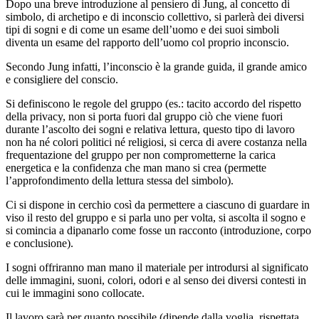
Dopo una breve introduzione al pensiero di Jung, al concetto di
simbolo, di archetipo e di inconscio collettivo, si parlerà dei diversi
tipi di sogni e di come un esame dell’uomo e dei suoi simboli
diventa un esame del rapporto dell’uomo col proprio inconscio.
Secondo Jung infatti, l’inconscio è la grande guida, il grande amico
e consigliere del conscio.
Si definiscono le regole del gruppo (es.: tacito accordo del rispetto
della privacy, non si porta fuori dal gruppo ciò che viene fuori
durante l’ascolto dei sogni e relativa lettura, questo tipo di lavoro
non ha né colori politici né religiosi, si cerca di avere costanza nella
frequentazione del gruppo per non comprometterne la carica
energetica e la confidenza che man mano si crea (permette
l’approfondimento della lettura stessa del simbolo).
Ci si dispone in cerchio così da permettere a ciascuno di guardare in
viso il resto del gruppo e si parla uno per volta, si ascolta il sogno e
si comincia a dipanarlo come fosse un racconto (introduzione, corpo
e conclusione).
I sogni offriranno man mano il materiale per introdursi al significato
delle immagini, suoni, colori, odori e al senso dei diversi contesti in
cui le immagini sono collocate.
Il lavoro sarà per quanto possibile (dipende dalla voglia, rispettata,