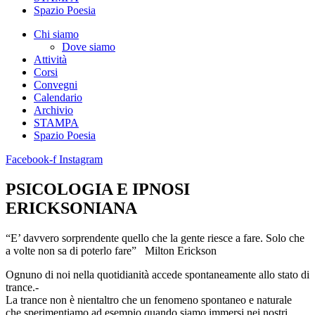
Spazio Poesia
Chi siamo
Dove siamo
Attività
Corsi
Convegni
Calendario
Archivio
STAMPA
Spazio Poesia
Facebook-f
Instagram
PSICOLOGIA E IPNOSI
ERICKSONIANA
“E’ davvero sorprendente quello che la gente riesce a fare. Solo che
a volte non sa di poterlo fare” Milton Erickson
Ognuno di noi nella quotidianità accede spontaneamente allo stato di
trance.-
La trance non è nientaltro che un fenomeno spontaneo e naturale
che sperimentiamo ad esempio quando siamo immersi nei nostri