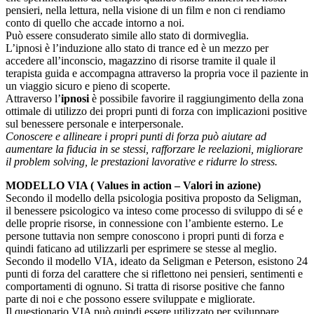
pensieri, nella lettura, nella visione di un film e non ci rendiamo
conto di quello che accade intorno a noi.
Può essere consuderato simile allo stato di dormiveglia.
L’ipnosi è l’induzione allo stato di trance ed è un mezzo per
accedere all’inconscio, magazzino di risorse tramite il quale il
terapista guida e accompagna attraverso la propria voce il paziente in
un viaggio sicuro e pieno di scoperte.
Attraverso l’
ipnosi
è possibile favorire il raggiungimento della zona
ottimale di utilizzo dei propri punti di forza con implicazioni positive
sul benessere personale e interpersonale.
Conoscere e allineare i propri punti di forza può aiutare ad
aumentare la fiducia in se stessi, rafforzare le reelazioni, migliorare
il problem solving, le prestazioni lavorative e ridurre lo stress.
MODELLO VIA ( Values in action – Valori in azione)
Secondo il modello della psicologia positiva proposto da Seligman,
il benessere psicologico va inteso come processo di sviluppo di sé e
delle proprie risorse, in connessione con l’ambiente esterno. Le
persone tuttavia non sempre conoscono i propri punti di forza e
quindi faticano ad utilizzarli per esprimere se stesse al meglio.
Secondo il modello VIA, ideato da Seligman e Peterson, esistono 24
punti di forza del carattere che si riflettono nei pensieri, sentimenti e
comportamenti di ognuno. Si tratta di risorse positive che fanno
parte di noi e che possono essere sviluppate e migliorate.
Il questionario VIA può quindi essere utilizzato per sviluppare