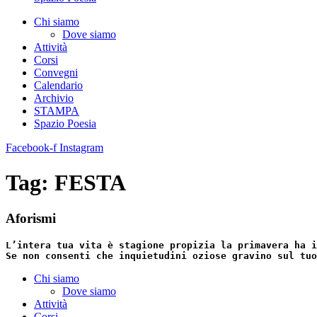
Chi siamo
Dove siamo
Attività
Corsi
Convegni
Calendario
Archivio
STAMPA
Spazio Poesia
Facebook-f
Instagram
Tag:
FESTA
Aforismi
L’intera tua vita è stagione propizia la primavera ha i
Se non consenti che inquietudini oziose gravino sul tuo
Chi siamo
Dove siamo
Attività
Corsi