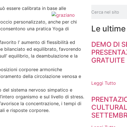
ò essere calibrata in base alle
roccio personalizzato, anche per chi
Le ultime
i consentono una pratica Yoga di
avorito l’ aumento di flessibilità ed
DEMO DI 
ene bilanciato ed equilibrato, favorendo
PRESENTAZ
ull’ equilibrio, la deambulazione e la
GRATUITE
 posizioni corporee armoniche
lioramento della circolazione venosa e
Leggi Tutto
rio del sistema nervoso simpatico e
intero organismo e sul livello di stress.
PRENTAZI
favorisce la concentrazione, i tempi di
CULTURAL
ali e risposte corporee.
SETTEMBRE